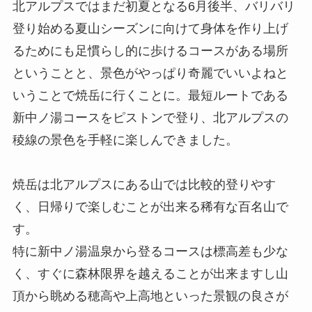
北アルプスではまだ初夏となる6月後半、バリバリ
登り始める夏山シーズンに向けて身体を作り上げ
るためにも足慣らし的に歩けるコースがある場所
ということと、景色がやっぱり奇麗でいいよねと
いうことで焼岳に行くことに。最短ルートである
新中ノ湯コースをピストンで登り、北アルプスの
稜線の景色を手軽に楽しんできました。
焼岳は北アルプスにある山では比較的登りやす
く、日帰りで楽しむことが出来る稀有な百名山で
す。
特に新中ノ湯温泉から登るコースは標高差も少な
く、すぐに森林限界を越えることが出来ますし山
頂から眺める穂高や上高地といった景観の良さが