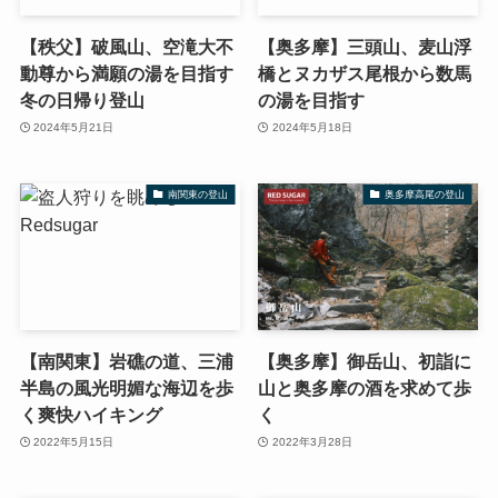
【秩父】破風山、空滝大不
【奥多摩】三頭山、麦山浮
動尊から満願の湯を目指す
橋とヌカザス尾根から数馬
冬の日帰り登山
の湯を目指す
2024年5月21日
2024年5月18日
南関東の登山
奥多摩高尾の登山
【南関東】岩礁の道、三浦
【奥多摩】御岳山、初詣に
半島の風光明媚な海辺を歩
山と奥多摩の酒を求めて歩
く爽快ハイキング
く
2022年5月15日
2022年3月28日