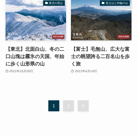
東北の登山
富士山と外輪の山
【東北】北面白山、冬の二
【富士】毛無山、広大な富
口山塊は霧氷の天国、年始
士の眺望誇る二百名山を歩
に歩く山形県の山
く旅
2021年10月28日
2021年4月14日
1
2
3