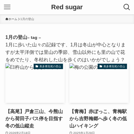
Red sugar
ホーム
1月の登山
1月の登山
– tag –
1月に歩いた山々の記録です、1月は冬山が中心となりま
すが太平洋側では里山の季節、雪山以外にも里の山で花
をめでたり、冬枯れした山を歩くのはいかがでしょう？
奥多摩高尾の登山
奥多摩高尾の登山
【高尾】戸倉三山、今熊山
【青梅】赤ぼっこ、青梅駅
から荷田子バス停を目指す
から吉野梅郷へ歩く冬の低
冬の低山縦走
山ハイキング
2026年2月18日
2025年1月29日