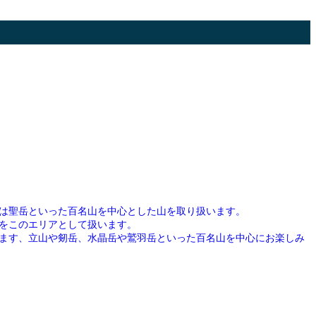
は聖岳といった百名山を中心とした山を取り扱います。
をこのエリアとして扱います。
ます、立山や剱岳、水晶岳や鷲羽岳といった百名山を中心にお楽しみ