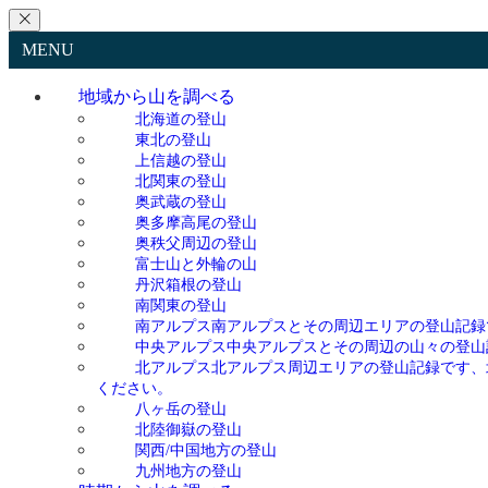
MENU
地域から山を調べる
北海道の登山
東北の登山
上信越の登山
北関東の登山
奥武蔵の登山
奥多摩高尾の登山
奥秩父周辺の登山
富士山と外輪の山
丹沢箱根の登山
南関東の登山
南アルプス
南アルプスとその周辺エリアの登山記録
中央アルプス
中央アルプスとその周辺の山々の登山
北アルプス
北アルプス周辺エリアの登山記録です、
ください。
八ヶ岳の登山
北陸御嶽の登山
関西/中国地方の登山
九州地方の登山