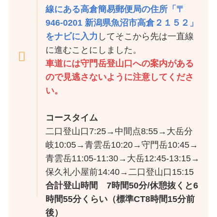
線にある高倉簡易郵便局の住所「〒
946-0201 新潟県魚沼市高倉２１５２」
をナビに入力
してそこから先は一直線
に進むことにしました。
車道には守門岳登山口への案内がある
ので見逃さないように注意してくださ
い。
コースタイム
二口登山口7:25→中間点8:55→大岳分
岐10:05→青雲岳10:20→守門岳10:45→
青雲岳11:05-11:30→大岳12:45-13:15→
保久礼小屋前14:40→二口登山口15:15
合計登山時間 7時間50分/休憩抜くと6
時間55分くらい（標準CT8時間15分前
後）