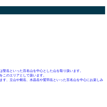
は聖岳といった百名山を中心とした山を取り扱います。
をこのエリアとして扱います。
ます、立山や剱岳、水晶岳や鷲羽岳といった百名山を中心にお楽しみ