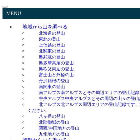
MENU
地域から山を調べる
北海道の登山
東北の登山
上信越の登山
北関東の登山
奥武蔵の登山
奥多摩高尾の登山
奥秩父周辺の登山
富士山と外輪の山
丹沢箱根の登山
南関東の登山
南アルプス
南アルプスとその周辺エリアの登山記録
中央アルプス
中央アルプスとその周辺の山々の登山
北アルプス
北アルプス周辺エリアの登山記録です、
ください。
八ヶ岳の登山
北陸御嶽の登山
関西/中国地方の登山
九州地方の登山