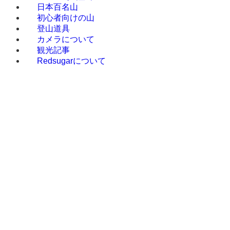
日本百名山
初心者向けの山
登山道具
カメラについて
観光記事
Redsugarについて
Red sugar
地域から山を調べる
北海道の登山
東北の登山
上信越の登山
北関東の登山
奥武蔵の登山