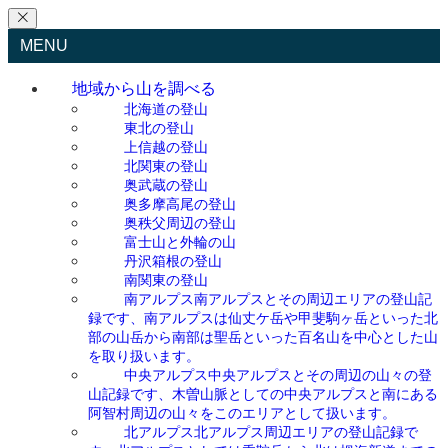
MENU
地域から山を調べる
北海道の登山
東北の登山
上信越の登山
北関東の登山
奥武蔵の登山
奥多摩高尾の登山
奥秩父周辺の登山
富士山と外輪の山
丹沢箱根の登山
南関東の登山
南アルプス
南アルプスとその周辺エリアの登山記
録です、南アルプスは仙丈ケ岳や甲斐駒ヶ岳といった北
部の山岳から南部は聖岳といった百名山を中心とした山
を取り扱います。
中央アルプス
中央アルプスとその周辺の山々の登
山記録です、木曽山脈としての中央アルプスと南にある
阿智村周辺の山々をこのエリアとして扱います。
北アルプス
北アルプス周辺エリアの登山記録で