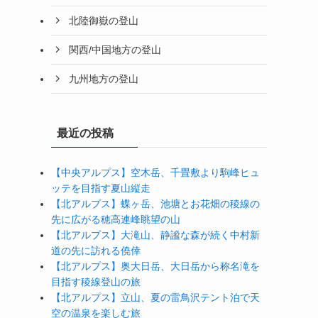
北陸御嶽の登山
関西/中国地方の登山
九州地方の登山
最近の投稿
【中央アルプス】空木岳、千畳敷より駒峰ヒュ
ッテを目指す夏山縦走
【北アルプス】蝶ヶ岳、池塘とお花畑の稜線の
先に広がる穂高連峰眺望の山
【北アルプス】大滝山、静謐な森が続く中村新
道の先に訪れる僥倖
【北アルプス】奥大日岳、大日岳から称名滝を
目指す稜線登山の旅
【北アルプス】立山、夏の雷鳥沢テント泊で天
空の温泉を楽しむ旅