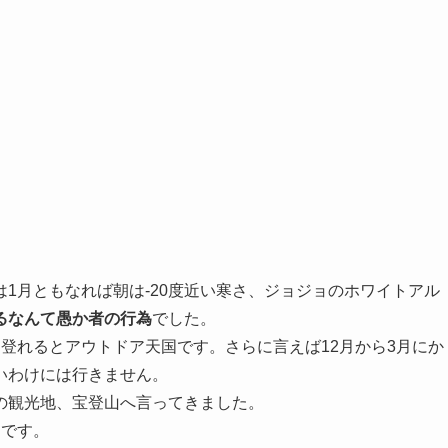
は1月ともなれば朝は-20度近い寒さ、ジョジョのホワイトアル
るなんて愚か者の行為
でした。
登れるとアウトドア天国です。さらに言えば12月から3月にか
いわけには行きません。
の観光地、宝登山へ言ってきました。
りです。