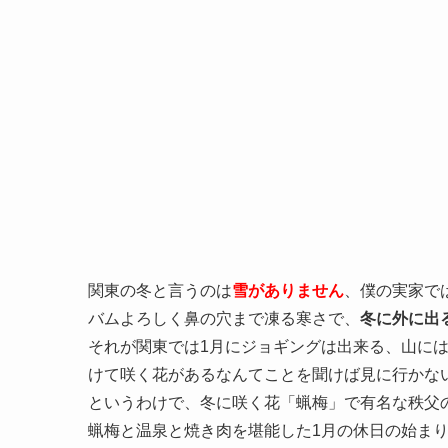
関東の冬と言うのは
雪がありません
、僕の実家で
バムよろしく鼻の穴まで凍る寒さで、
冬に外に出
それが関東では1月にジョギングは出来る、山には
けて咲く花があるなんてことを聞けば見に行かな
というわけで、冬に咲く花「蝋梅」で有名な秩父
蝋梅と温泉と焼き肉を堪能した1月の休日の始ま